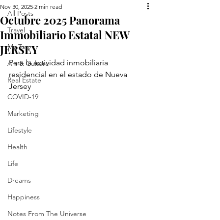
Nov 30, 2025
2 min read
All Posts
Octubre 2025 Panorama
Travel
Immobiliario Estatal NEW
JERSEY
My Top
Para la actividad inmobiliaria 
Art & Culture
residencial en el estado de Nueva 
Real Estate
Jersey
COVID-19
Marketing
Lifestyle
Health
Life
Dreams
Happiness
Notes From The Universe