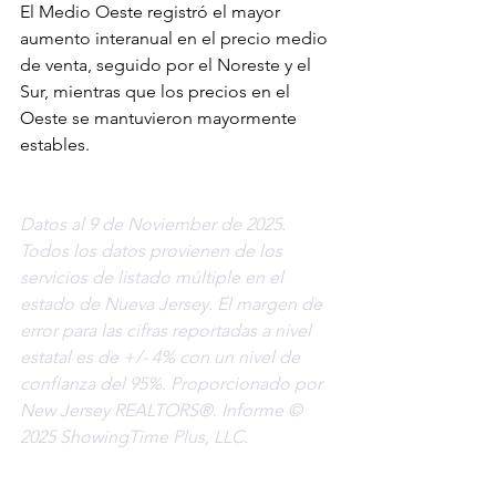
El Medio Oeste registró el mayor 
aumento interanual en el precio medio 
de venta, seguido por el Noreste y el 
Sur, mientras que los precios en el 
Oeste se mantuvieron mayormente 
estables.
Datos al 9 de Noviember de 2025. 
Todos los datos provienen de los 
servicios de listado múltiple en el 
estado de Nueva Jersey. El margen de 
error para las cifras reportadas a nivel 
estatal es de +/- 4% con un nivel de 
confianza del 95%. Proporcionado por 
New Jersey REALTORS®. Informe © 
2025 ShowingTime Plus, LLC.